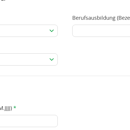
Berufsausbildung (Bez
.JJJJ)
*