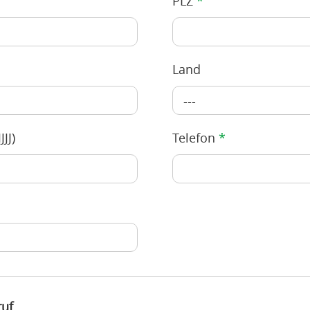
PLZ
*
Land
---
JJ)
Telefon
*
ruf