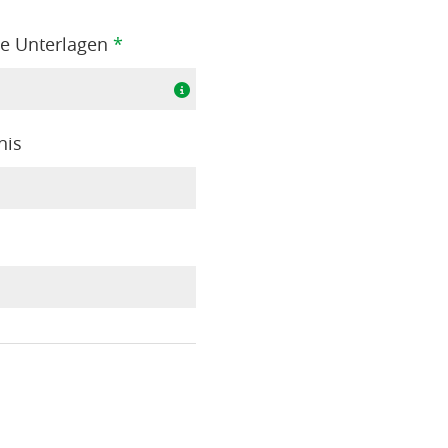
te Unterlagen
*
nis