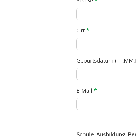
Straße
*
Ort
*
Geburtsdatum (TT.MM.JJ
E-Mail
*
Schule, Ausbildung, Be